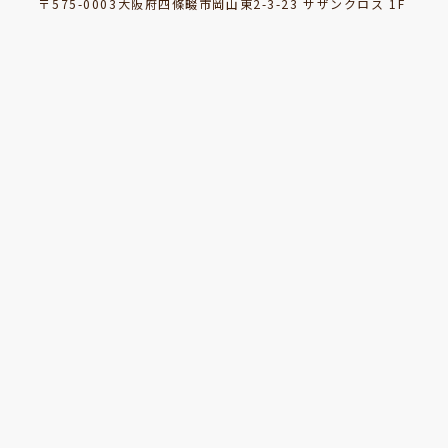
〒575-0003大阪府四條畷市岡山東2-3-23 サザンクロス 1F